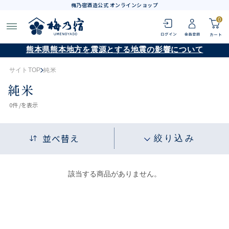
梅乃宿酒造公式 オンラインショップ
0
熊本県熊本地方を震源とする地震の影響について
サイトTOP
純米
純米
0
件 /
を表示
並べ替え
絞り込み
該当する商品がありません。