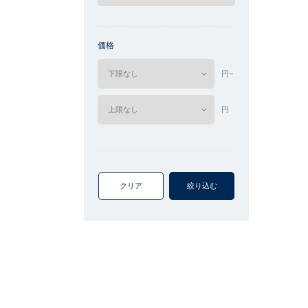
価格
円~
円
クリア
絞り込む