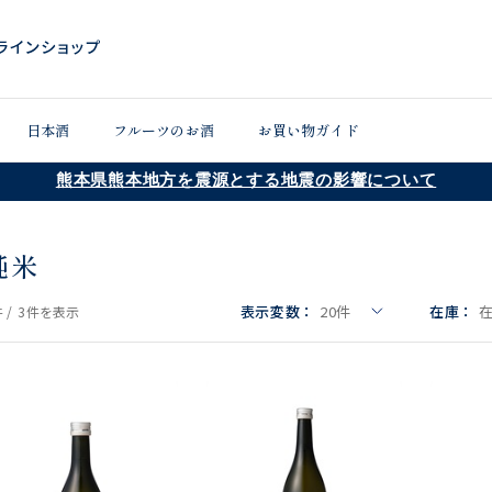
日本酒
フルーツのお酒
お買い物ガイド
熊本県熊本地方を震源とする地震の影響について
純米
表示変数：
20
件
在庫：
 /
3件
を表示