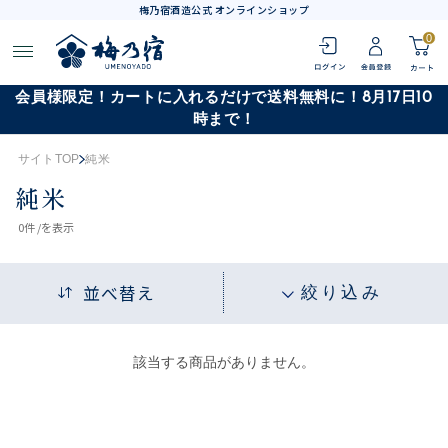
梅乃宿酒造公式 オンラインショップ
0
会員様限定！カートに入れるだけで送料無料に！8月17日10
時まで！
サイトTOP
純米
純米
0
件 /
を表示
並べ替え
絞り込み
該当する商品がありません。