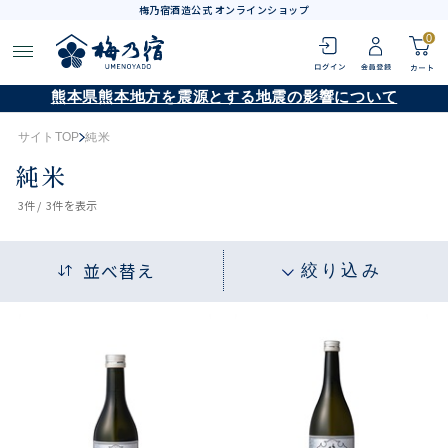
梅乃宿酒造公式 オンラインショップ
0
熊本県熊本地方を震源とする地震の影響について
サイトTOP
純米
純米
3
件 /
3件
を表示
並べ替え
絞り込み