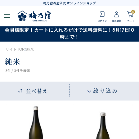
梅乃宿酒造公式 オンラインショップ
0
会員様限定！カートに入れるだけで送料無料に！8月17日10
時まで！
サイトTOP
純米
純米
3
件 /
3件
を表示
並べ替え
絞り込み