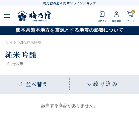
梅乃宿酒造公式 オンラインショップ
0
熊本県熊本地方を震源とする地震の影響について
サイトTOP
純米吟醸
純米吟醸
0
件 /
を表示
並べ替え
絞り込み
該当する商品がありません。