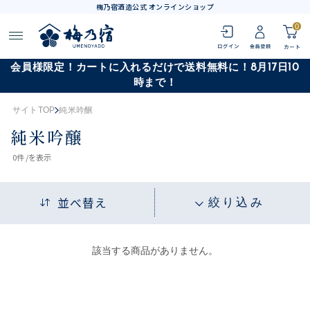
梅乃宿酒造公式 オンラインショップ
0
会員様限定！カートに入れるだけで送料無料に！8月17日10
時まで！
サイトTOP
純米吟醸
純米吟醸
0
件 /
を表示
並べ替え
絞り込み
該当する商品がありません。