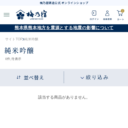
梅乃宿酒造公式 オンラインショップ
0
熊本県熊本地方を震源とする地震の影響について
サイトTOP
純米吟醸
純米吟醸
0
件 /
を表示
並べ替え
絞り込み
該当する商品がありません。