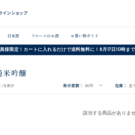
日本酒
フルーツのお酒
お買い物ガイド
員様限定！カートに入れるだけで送料無料に！8月17日10時ま
純米吟醸
表示変数：
80
件
在庫：
全
 /
を表示
該当する商品がありま