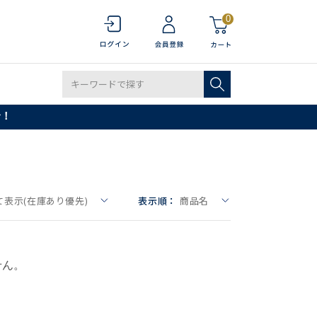
0
で！
て表示(在庫あり優先)
表示順：
商品名
せん。