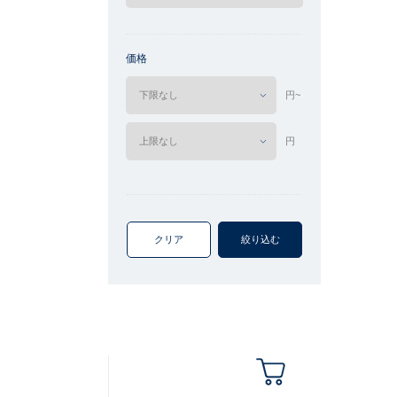
価格
円~
円
クリア
絞り込む