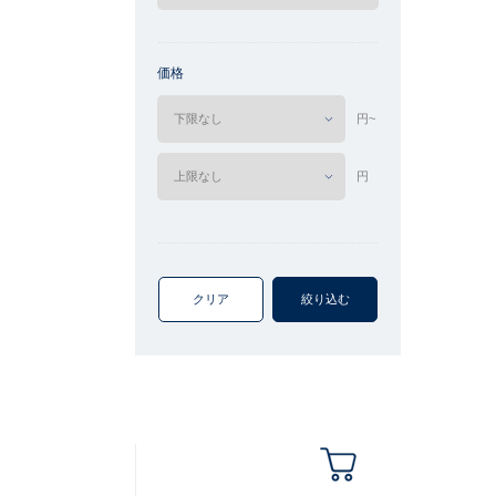
価格
円~
円
クリア
絞り込む