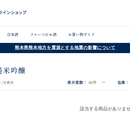
日本酒
フルーツのお酒
お買い物ガイド
熊本県熊本地方を震源とする地震の影響について
純米吟醸
表示変数：
60
件
在庫：
 /
を表示
該当する商品がありま