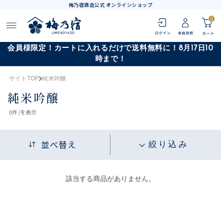
梅乃宿酒造公式 オンラインショップ
0
会員様限定！カートに入れるだけで送料無料に！8月17日10
時まで！
サイトTOP
純米吟醸
純米吟醸
0
件 /
を表示
並べ替え
絞り込み
該当する商品がありません。