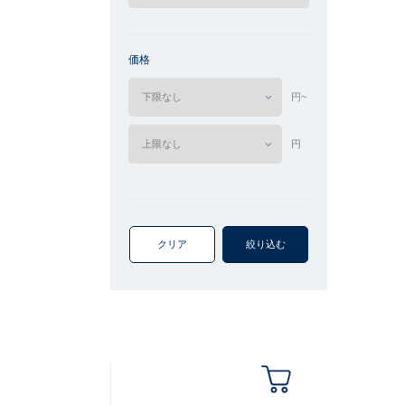
価格
円~
円
クリア
絞り込む