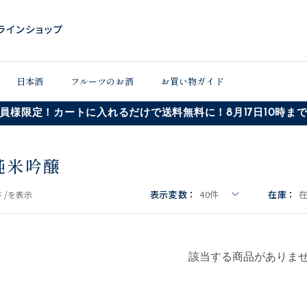
日本酒
フルーツのお酒
お買い物ガイド
員様限定！カートに入れるだけで送料無料に！8月17日10時ま
純米吟醸
表示変数：
40
件
在庫：
 /
を表示
該当する商品がありま