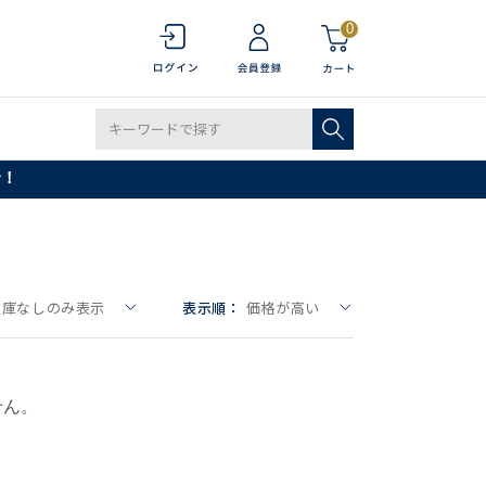
0
で！
在庫なしのみ表示
表示順：
価格が高い
せん。