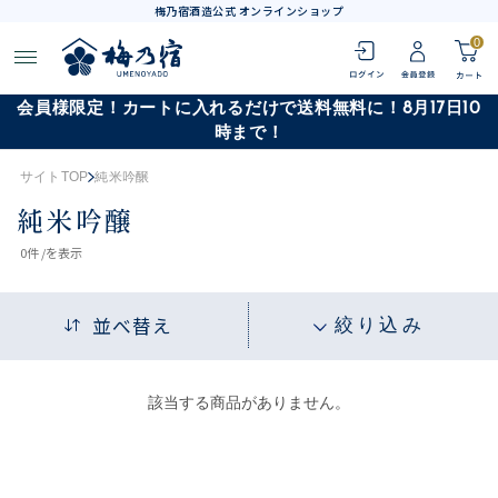
梅乃宿酒造公式 オンラインショップ
0
会員様限定！カートに入れるだけで送料無料に！8月17日10
時まで！
サイトTOP
純米吟醸
純米吟醸
0
件 /
を表示
並べ替え
絞り込み
該当する商品がありません。