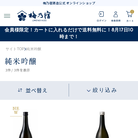
梅乃宿酒造公式 オンラインショップ
0
会員様限定！カートに入れるだけで送料無料に！8月17日10
時まで！
サイトTOP
純米吟醸
純米吟醸
3
件 /
3件
を表示
並べ替え
絞り込み
NE
W