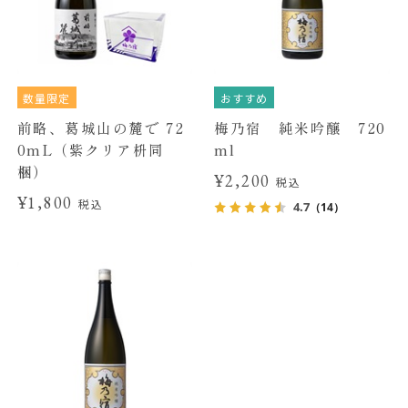
数量限定
おすすめ
前略、葛城山の麓で 72
梅乃宿 純米吟醸 720
0mL（紫クリア枡同
ml
梱）
¥2,200
税込
¥1,800
税込
4.7
（14）