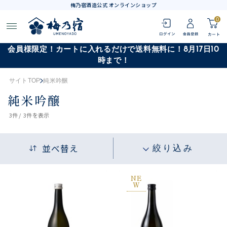
梅乃宿酒造公式 オンラインショップ
0
会員様限定！カートに入れるだけで送料無料に！8月17日10
時まで！
サイトTOP
純米吟醸
純米吟醸
3
件 /
3件
を表示
並べ替え
絞り込み
NE
W