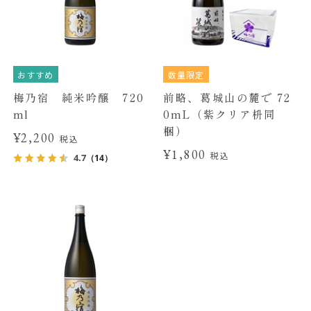
おすすめ
数量限定
梅乃宿 純米吟醸 720
前略、葛城山の麓で 72
ml
0mL（紫クリア枡同
梱）
¥2,200
税込
¥1,800
税込
4.7
（14）