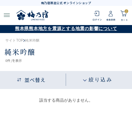
梅乃宿酒造公式 オンラインショップ
0
熊本県熊本地方を震源とする地震の影響について
サイトTOP
純米吟醸
純米吟醸
0
件 /
を表示
並べ替え
絞り込み
該当する商品がありません。