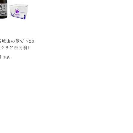
城山の麓で 720
紫クリア枡同梱）
00
税込