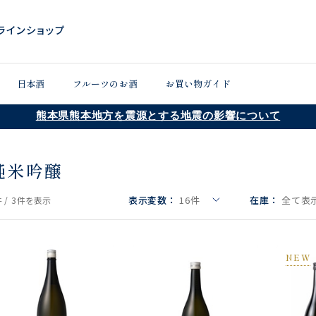
日本酒
フルーツのお酒
お買い物ガイド
熊本県熊本地方を震源とする地震の影響について
純米吟醸
表示変数：
16
件
在庫：
全て表示
 /
3件
を表示
NEW