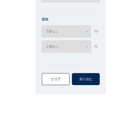
価格
円~
円
クリア
絞り込む