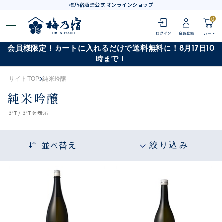
梅乃宿酒造公式 オンラインショップ
0
会員様限定！カートに入れるだけで送料無料に！8月17日10
時まで！
サイトTOP
純米吟醸
純米吟醸
3
件 /
3件
を表示
並べ替え
絞り込み