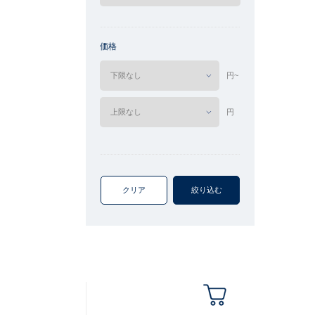
価格
円~
円
クリア
絞り込む