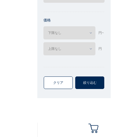
価格
円~
円
クリア
絞り込む