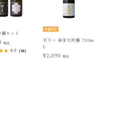
数量限定
吟醸セット
天下一 純米大吟醸 720m
33
税込
L
4.9
（10）
¥2,090
税込