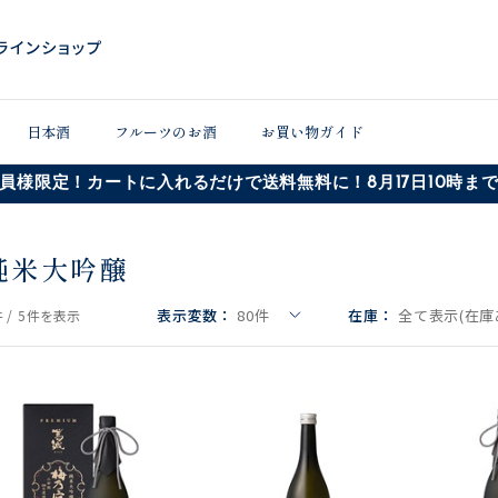
日本酒
フルーツのお酒
お買い物ガイド
員様限定！カートに入れるだけで送料無料に！8月17日10時ま
純米大吟醸
表示変数：
80
件
在庫：
全て表示(在庫
 /
5件
を表示