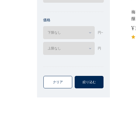
梅
醸
価格
¥
円~
円
クリア
絞り込む