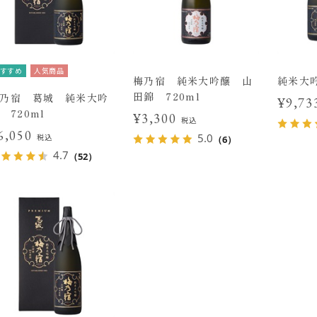
すすめ
人気商品
梅乃宿 純米大吟醸 山
純米大
田錦 720ml
乃宿 葛城 純米大吟
¥9,7
 720ml
¥3,300
税込
6,050
5.0
税込
（6）
4.7
（52）