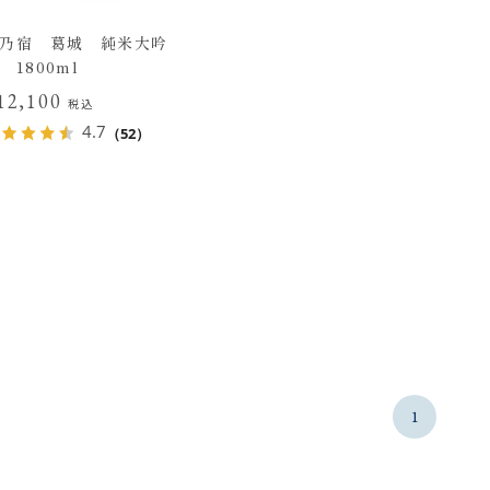
乃宿 葛城 純米大吟
 1800ml
12,100
税込
4.7
（52）
1