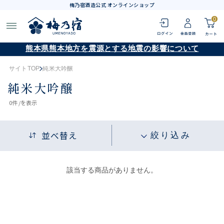
梅乃宿酒造公式 オンラインショップ
0
熊本県熊本地方を震源とする地震の影響について
サイトTOP
純米大吟醸
純米大吟醸
0
件 /
を表示
並べ替え
絞り込み
該当する商品がありません。