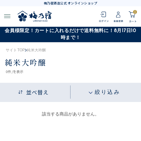
梅乃宿酒造公式 オンラインショップ
0
会員様限定！カートに入れるだけで送料無料に！8月17日10
時まで！
サイトTOP
純米大吟醸
純米大吟醸
0
件 /
を表示
並べ替え
絞り込み
該当する商品がありません。