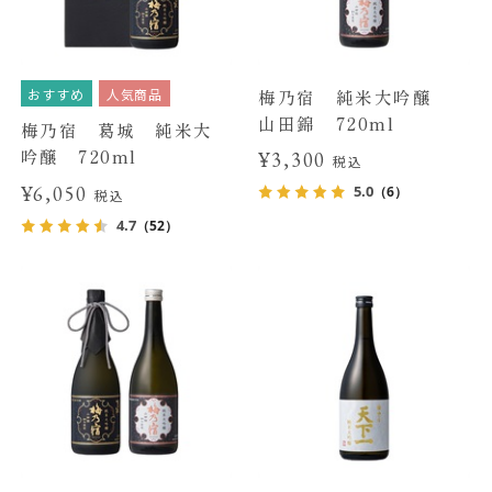
おすすめ
人気商品
梅乃宿 純米大吟醸
山田錦 720ml
梅乃宿 葛城 純米大
吟醸 720ml
¥3,300
税込
¥6,050
5.0
（6）
税込
4.7
（52）