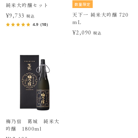
数量限定
純米大吟醸セット
天下一 純米大吟醸 720
¥9,733
税込
mL
4.9
（10）
¥2,090
税込
梅乃宿 葛城 純米大
吟醸 1800ml