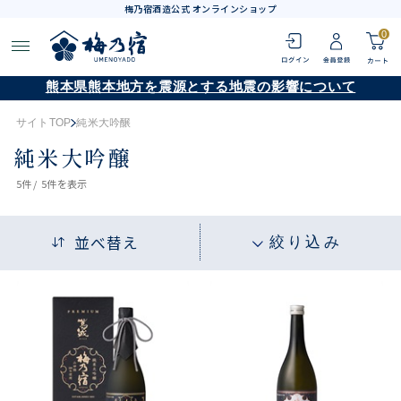
梅乃宿酒造公式 オンラインショップ
0
熊本県熊本地方を震源とする地震の影響について
サイトTOP
純米大吟醸
純米大吟醸
5
件 /
5件
を表示
並べ替え
絞り込み