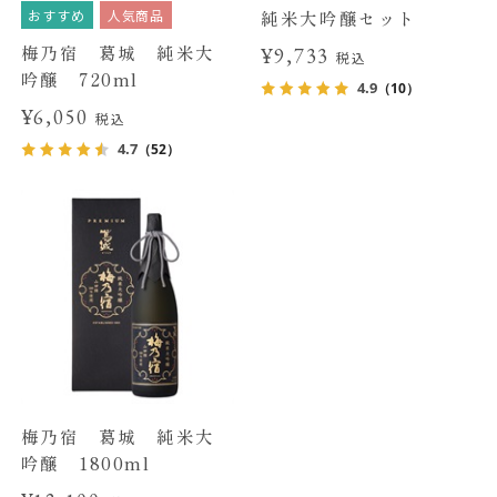
おすすめ
人気商品
純米大吟醸セット
梅乃宿 葛城 純米大
¥9,733
税込
吟醸 720ml
4.9
（10）
¥6,050
税込
4.7
（52）
梅乃宿 葛城 純米大
吟醸 1800ml