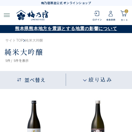
梅乃宿酒造公式 オンラインショップ
0
熊本県熊本地方を震源とする地震の影響について
サイトTOP
純米大吟醸
純米大吟醸
5
件 /
5件
を表示
並べ替え
絞り込み