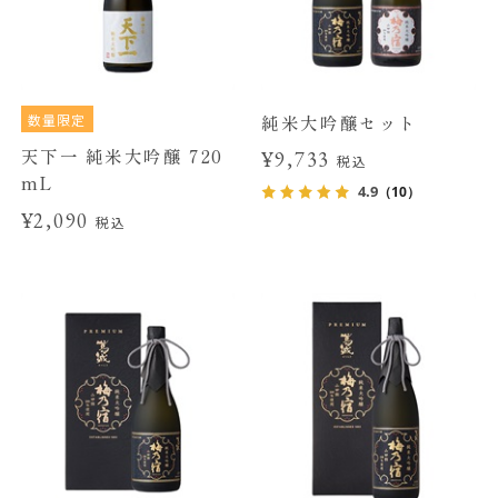
数量限定
純米大吟醸セット
天下一 純米大吟醸 720
¥9,733
税込
mL
4.9
（10）
¥2,090
税込