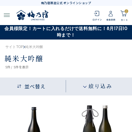
梅乃宿酒造公式 オンラインショップ
0
会員様限定！カートに入れるだけで送料無料に！8月17日10
時まで！
サイトTOP
純米大吟醸
純米大吟醸
5
件 /
5件
を表示
並べ替え
絞り込み