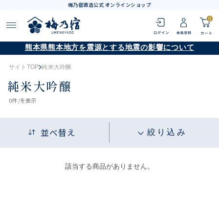
梅乃宿酒造公式 オンラインショップ
0
熊本県熊本地方を震源とする地震の影響について
サイトTOP
純米大吟醸
純米大吟醸
0
件 /
を表示
並べ替え
絞り込み
該当する商品がありません。