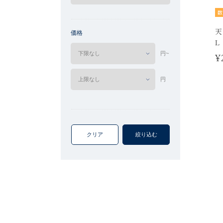
数
天
価格
L
円~
¥
円
クリア
絞り込む