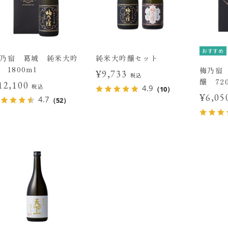
おすすめ
乃宿 葛城 純米大吟
純米大吟醸セット
 1800ml
梅乃宿
¥9,733
税込
醸 72
12,100
税込
4.9
（10）
¥6,0
4.7
（52）