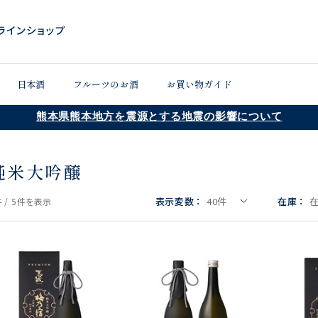
日本酒
フルーツのお酒
お買い物ガイド
熊本県熊本地方を震源とする地震の影響について
純米大吟醸
表示変数：
40
件
在庫：
 /
5件
を表示