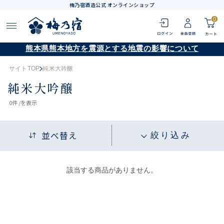
梅乃宿酒造公式 オンラインショップ
0
熊本県熊本地方を震源とする地震の影響について
サイトTOP
純米大吟醸
純米大吟醸
0
件 /
を表示
並べ替え
絞り込み
該当する商品がありません。