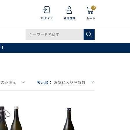
0
で！
りのみ表示
表示順：
お気に入り登録数