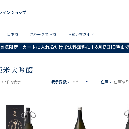
日本酒
フルーツのお酒
お買い物ガイド
員様限定！カートに入れるだけで送料無料に！8月17日10時ま
純米大吟醸
表示変数：
20
件
在庫：
在庫あ
 /
5件
を表示