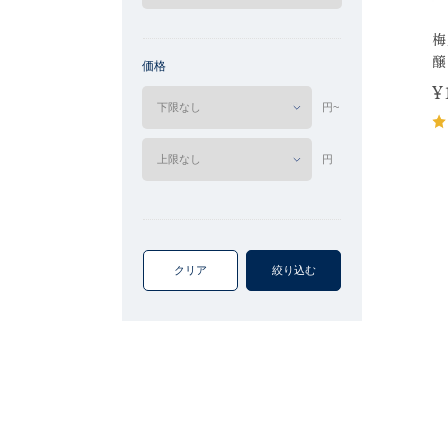
梅
醸
価格
¥
円~
円
クリア
絞り込む