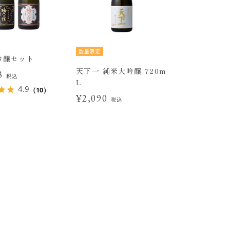
数量限定
吟醸セット
天下一 純米大吟醸 720m
33
税込
L
4.9
（10）
¥2,090
税込