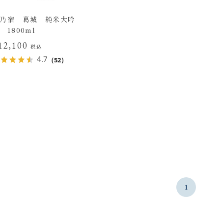
乃宿 葛城 純米大吟
 1800ml
12,100
税込
4.7
（52）
1