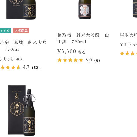
すすめ
人気商品
梅乃宿 純米大吟醸 山
純米大
田錦 720ml
乃宿 葛城 純米大吟
¥9,7
 720ml
¥3,300
税込
6,050
5.0
税込
（6）
4.7
（52）