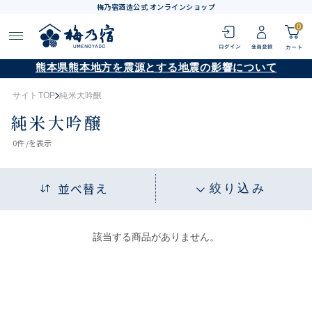
梅乃宿酒造公式 オンラインショップ
0
熊本県熊本地方を震源とする地震の影響について
サイトTOP
純米大吟醸
純米大吟醸
0
件 /
を表示
並べ替え
絞り込み
該当する商品がありません。