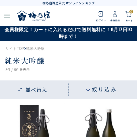
梅乃宿酒造公式 オンラインショップ
0
会員様限定！カートに入れるだけで送料無料に！8月17日10
時まで！
サイトTOP
純米大吟醸
純米大吟醸
5
件 /
5件
を表示
並べ替え
絞り込み