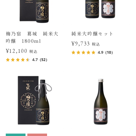
梅乃宿 葛城 純米大
純米大吟醸セット
吟醸 1800ml
¥9,733
税込
¥12,100
税込
4.9
（10）
4.7
（52）