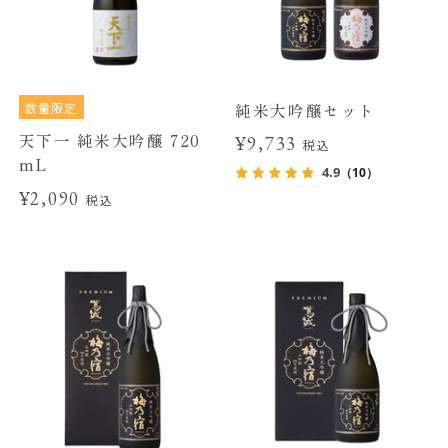
数量限定
純米大吟醸セット
天下一 純米大吟醸 720
¥9,733
税込
mL
4.9
（10）
¥2,090
税込