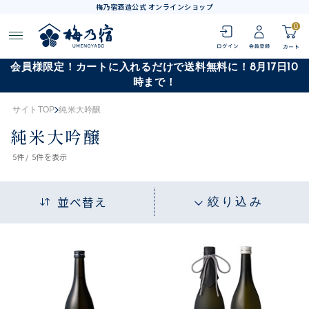
梅乃宿酒造公式 オンラインショップ
0
会員様限定！カートに入れるだけで送料無料に！8月17日10
時まで！
サイトTOP
純米大吟醸
純米大吟醸
5
件 /
5件
を表示
並べ替え
絞り込み