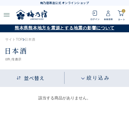
梅乃宿酒造公式 オンラインショップ
0
熊本県熊本地方を震源とする地震の影響について
サイトTOP
日本酒
日本酒
0
件 /
を表示
並べ替え
絞り込み
該当する商品がありません。