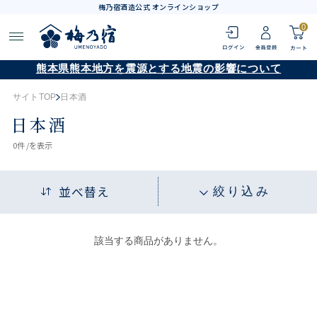
梅乃宿酒造公式 オンラインショップ
0
熊本県熊本地方を震源とする地震の影響について
サイトTOP
日本酒
日本酒
0
件 /
を表示
並べ替え
絞り込み
該当する商品がありません。