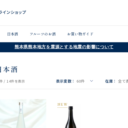
日本酒
フルーツのお酒
お買い物ガイド
熊本県熊本地方を震源とする地震の影響について
日本酒
表示変数：
60
件
在庫：
全て
件 /
14件
を表示
NEW