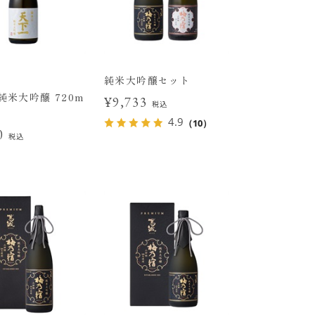
純米大吟醸セット
純米大吟醸 720m
¥9,733
税込
4.9
（10）
90
税込