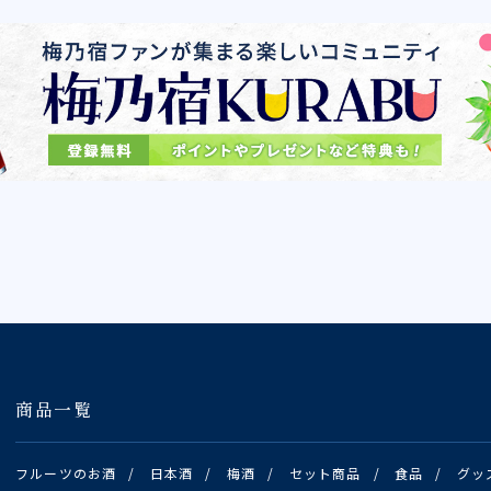
商品一覧
フルーツのお酒
/
日本酒
/
梅酒
/
セット商品
/
食品
/
グッ