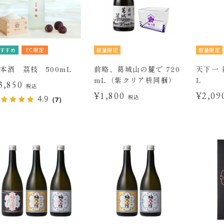
すすめ
EC限定
数量限定
数量限定
本酒 茘枝 500mL
前略、葛城山の麓で 720
天下一 
mL（紫クリア枡同梱）
L
3,850
税込
¥1,800
¥2,0
税込
4.9
（7）