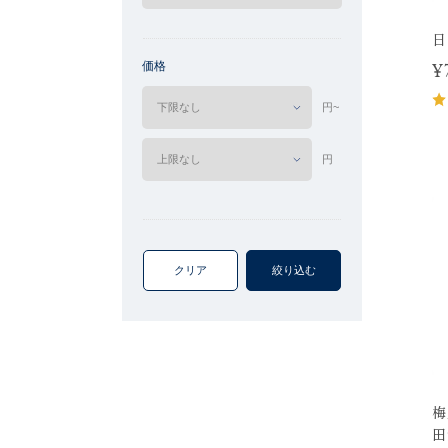
日
価格
¥
円~
円
クリア
絞り込む
梅
田