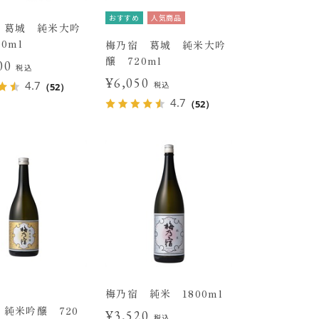
おすすめ
人気商品
 葛城 純米大吟
0ml
梅乃宿 葛城 純米大吟
醸 720ml
100
税込
¥6,050
4.7
税込
（52）
4.7
（52）
梅乃宿 純米 1800ml
純米吟醸 720
¥3,520
税込