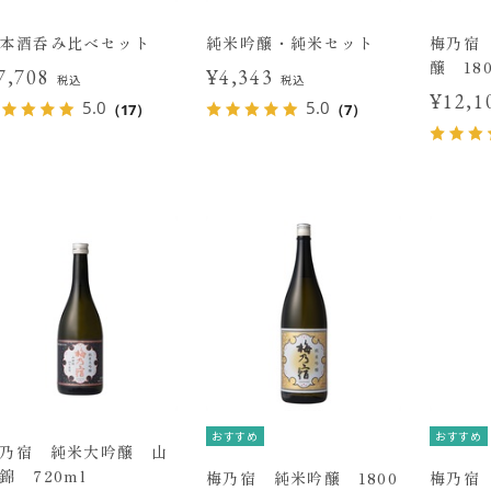
本酒呑み比べセット
純米吟醸・純米セット
梅乃宿
醸 180
7,708
¥4,343
税込
税込
¥12,
5.0
5.0
（17）
（7）
おすすめ
おすすめ
乃宿 純米大吟醸 山
錦 720ml
梅乃宿 純米吟醸 1800
梅乃宿 