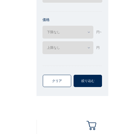
価格
円~
円
クリア
絞り込む