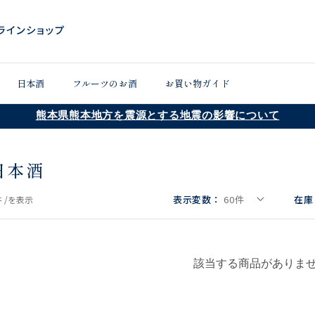
日本酒
フルーツのお酒
お買い物ガイド
熊本県熊本地方を震源とする地震の影響について
日本酒
表示変数：
60
件
在庫
 /
を表示
該当する商品がありま