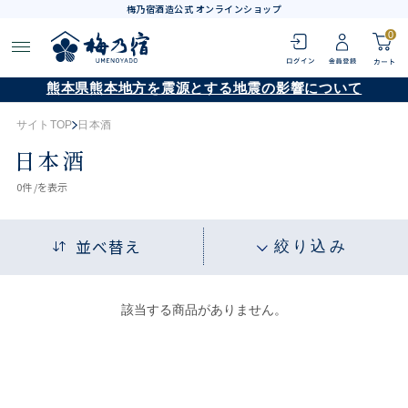
梅乃宿酒造公式 オンラインショップ
0
熊本県熊本地方を震源とする地震の影響について
サイトTOP
日本酒
日本酒
0
件 /
を表示
並べ替え
絞り込み
該当する商品がありません。