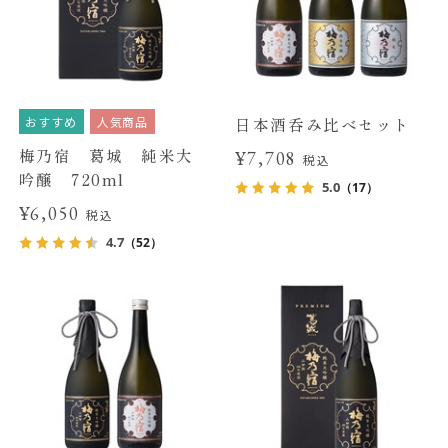
おすすめ
人気商品
日本酒呑み比べセット
梅乃宿 葛城 純米大
¥7,708
税込
吟醸 720ml
5.0
（17）
¥6,050
税込
4.7
（52）