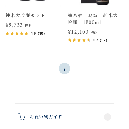
純米大吟醸セット
梅乃宿 葛城 純米大
吟醸 1800ml
¥9,733
税込
¥12,100
税込
4.9
（10）
4.7
（52）
1
お買い物ガイド