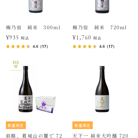
梅乃宿 純米 300ml
梅乃宿 純米 720ml
¥935
¥1,760
税込
税込
4.6
4.6
（17）
（17）
NE
W
数量限定
数量限定
前略、葛城山の麓で 72
天下一 純米大吟醸 720