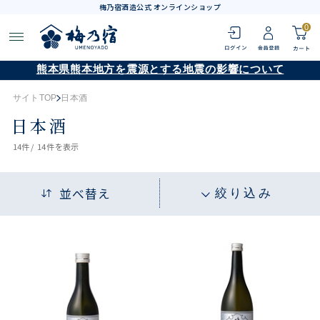
梅乃宿酒造公式 オンラインショップ
0
熊本県熊本地方を震源とする地震の影響について
サイトTOP
日本酒
日本酒
14
件 /
14件
を表示
並べ替え
絞り込み