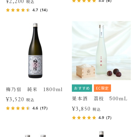
¥2,200
5.0
（6）
税込
4.7
（14）
おすすめ
EC限定
梅乃宿 純米 1800ml
果本酒 茘枝 500mL
¥3,520
税込
¥3,850
4.6
（17）
税込
4.9
（7）