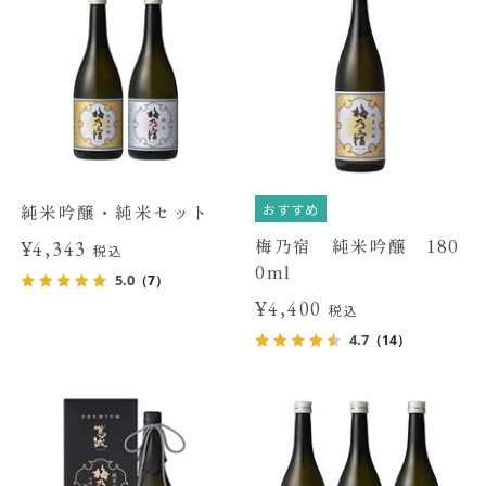
おすすめ
純米吟醸・純米セット
梅乃宿 純米吟醸 180
¥4,343
税込
0ml
5.0
（7）
¥4,400
税込
4.7
（14）