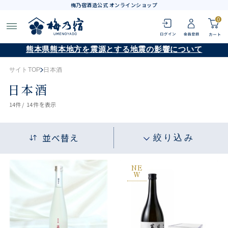
梅乃宿酒造公式 オンラインショップ
0
熊本県熊本地方を震源とする地震の影響について
サイトTOP
日本酒
日本酒
14
件 /
14件
を表示
並べ替え
絞り込み
NE
W