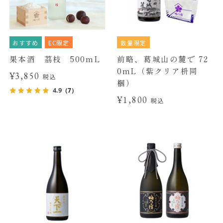
おすすめ
EC限定
数量限定
果本酒 茘枝 500mL
前略、葛城山の麓で 72
0mL（紫クリア枡同
¥3,850
税込
梱）
4.9
（7）
¥1,800
税込