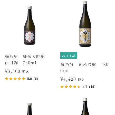
おすすめ
梅乃宿 純米大吟醸
山田錦 720ml
梅乃宿 純米吟醸 180
0ml
¥3,300
税込
¥4,400
5.0
（6）
税込
4.7
（14）