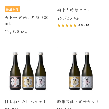
数量限定
純米大吟醸セット
天下一 純米大吟醸 720
¥9,733
税込
mL
4.9
（10）
¥2,090
税込
日本酒呑み比べセット
純米吟醸・純米セット