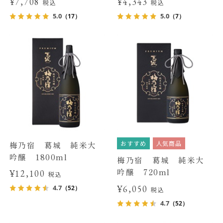
¥7,708
¥4,343
税込
税込
5.0
5.0
（17）
（7）
おすすめ
人気商品
梅乃宿 葛城 純米大
吟醸 1800ml
梅乃宿 葛城 純米大
吟醸 720ml
¥12,100
税込
¥6,050
4.7
（52）
税込
4.7
（52）