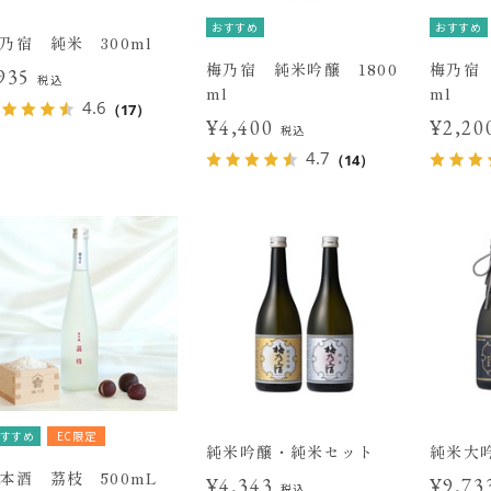
おすすめ
おすすめ
乃宿 純米 300ml
梅乃宿 純米吟醸 1800
梅乃宿 
935
税込
ml
ml
4.6
（17）
¥4,400
¥2,2
税込
4.7
（14）
すすめ
EC限定
純米吟醸・純米セット
純米大
本酒 茘枝 500mL
¥4,343
¥9,7
税込