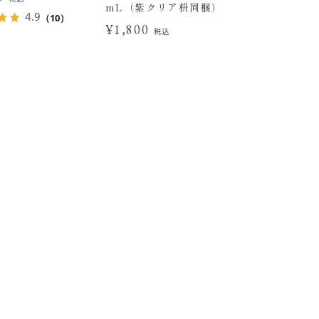
mL（紫クリア枡同梱）
4.9
（10）
¥1,800
税込