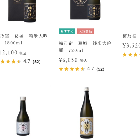
おすすめ
人気商品
乃宿 葛城 純米大吟
梅乃宿 
 1800ml
梅乃宿 葛城 純米大吟
¥3,5
醸 720ml
12,100
税込
¥6,050
4.7
税込
（52）
4.7
（52）