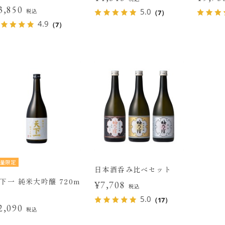
3,850
5.0
税込
（7）
4.9
（7）
量限定
日本酒呑み比べセット
下一 純米大吟醸 720m
¥7,708
税込
5.0
（17）
2,090
税込