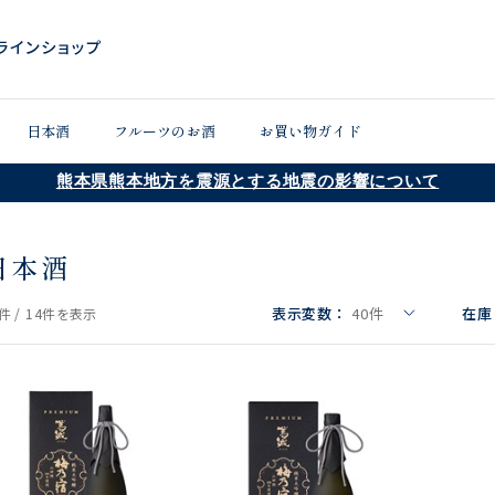
日本酒
フルーツのお酒
お買い物ガイド
熊本県熊本地方を震源とする地震の影響について
日本酒
表示変数：
40
件
在庫
件 /
14件
を表示