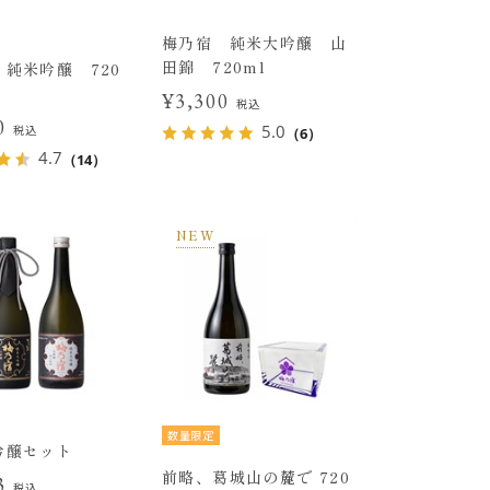
梅乃宿 純米大吟醸 山
田錦 720ml
純米吟醸 720
¥3,300
税込
00
5.0
税込
（6）
4.7
（14）
NEW
数量限定
吟醸セット
前略、葛城山の麓で 720
33
税込