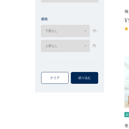
梅
価格
¥
円~
円
クリア
絞り込む
お
果