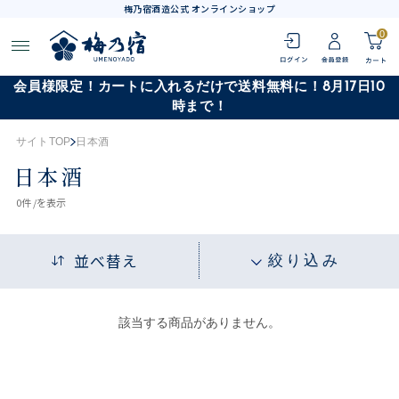
梅乃宿酒造公式 オンラインショップ
0
会員様限定！カートに入れるだけで送料無料に！8月17日10
時まで！
サイトTOP
日本酒
日本酒
0
件 /
を表示
並べ替え
絞り込み
該当する商品がありません。