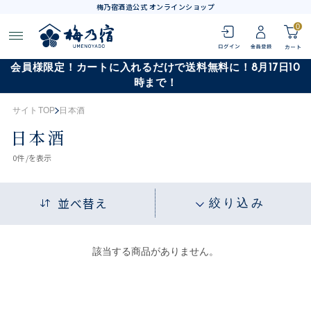
梅乃宿酒造公式 オンラインショップ
0
会員様限定！カートに入れるだけで送料無料に！8月17日10
時まで！
サイトTOP
日本酒
日本酒
0
件 /
を表示
並べ替え
絞り込み
該当する商品がありません。