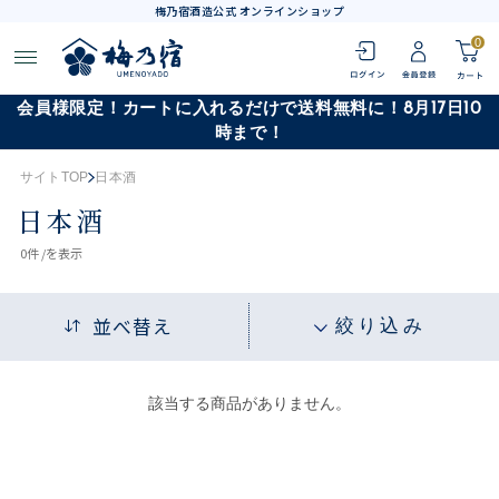
梅乃宿酒造公式 オンラインショップ
0
会員様限定！カートに入れるだけで送料無料に！8月17日10
時まで！
サイトTOP
日本酒
日本酒
0
件 /
を表示
並べ替え
絞り込み
該当する商品がありません。