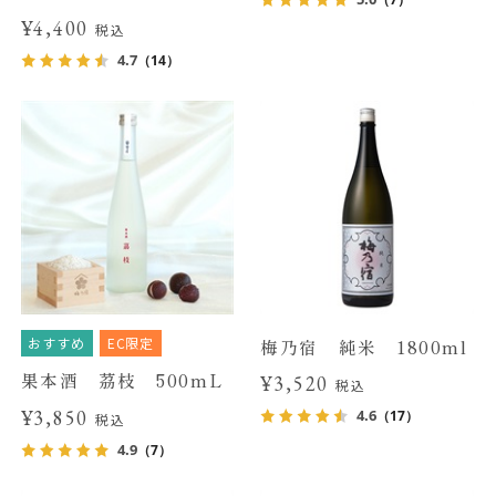
¥4,400
税込
4.7
（14）
おすすめ
EC限定
梅乃宿 純米 1800ml
果本酒 茘枝 500mL
¥3,520
税込
¥3,850
4.6
（17）
税込
4.9
（7）