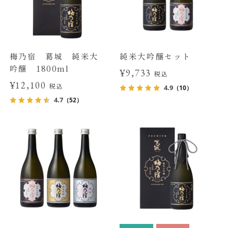
梅乃宿 葛城 純米大
純米大吟醸セット
吟醸 1800ml
¥9,733
税込
¥12,100
税込
4.9
（10）
4.7
（52）