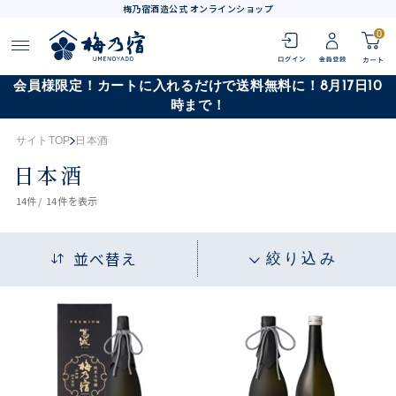
梅乃宿酒造公式 オンラインショップ
0
会員様限定！カートに入れるだけで送料無料に！8月17日10
時まで！
サイトTOP
日本酒
日本酒
14
件 /
14件
を表示
並べ替え
絞り込み