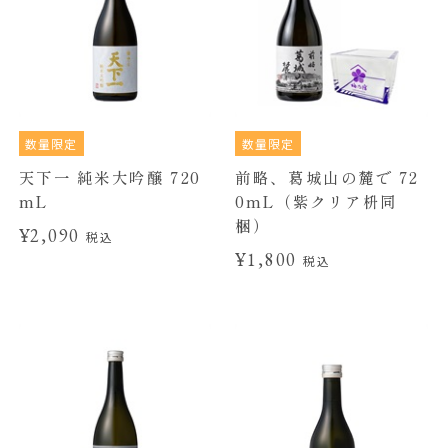
数量限定
数量限定
天下一 純米大吟醸 720
前略、葛城山の麓で 72
mL
0mL（紫クリア枡同
梱）
¥2,090
税込
¥1,800
税込