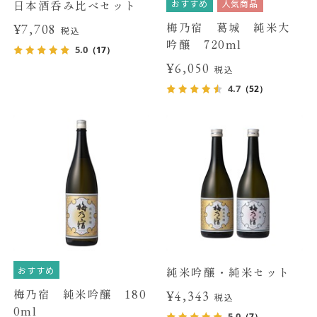
おすすめ
人気商品
日本酒呑み比べセット
梅乃宿 葛城 純米大
¥7,708
税込
吟醸 720ml
5.0
（17）
¥6,050
税込
4.7
（52）
おすすめ
純米吟醸・純米セット
梅乃宿 純米吟醸 180
¥4,343
税込
0ml
5.0
（7）