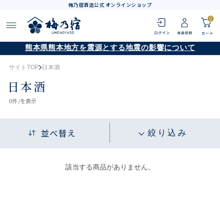
梅乃宿酒造公式 オンラインショップ
0
熊本県熊本地方を震源とする地震の影響について
サイトTOP
日本酒
日本酒
0
件 /
を表示
並べ替え
絞り込み
該当する商品がありません。