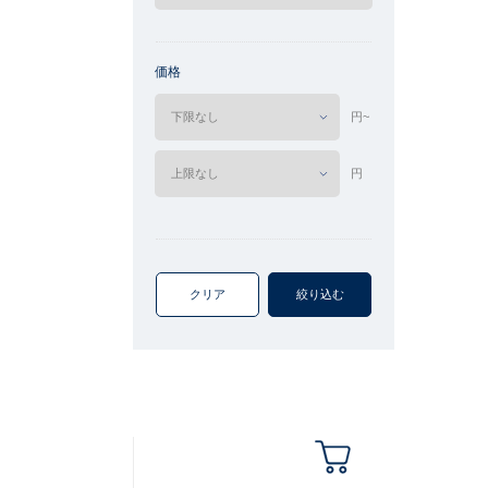
価格
円~
円
クリア
絞り込む