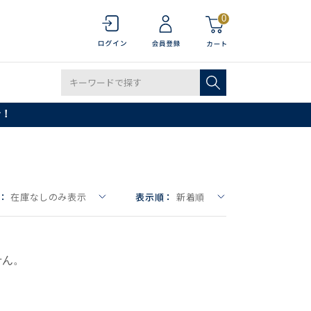
0
で！
：
在庫なしのみ表示
表示順：
新着順
せん。