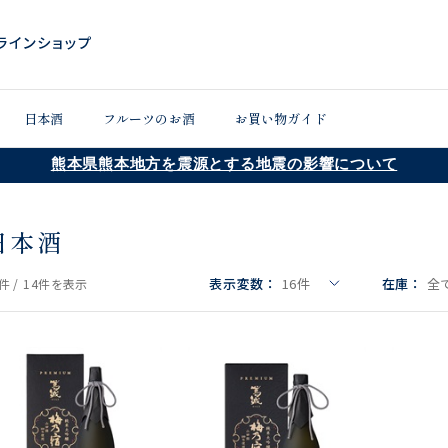
日本酒
フルーツのお酒
お買い物ガイド
熊本県熊本地方を震源とする地震の影響について
日本酒
表示変数：
16
件
在庫：
全
件 /
14件
を表示