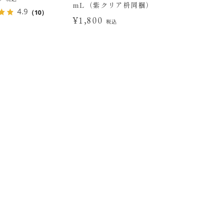
mL（紫クリア枡同梱）
4.9
（10）
¥1,800
税込