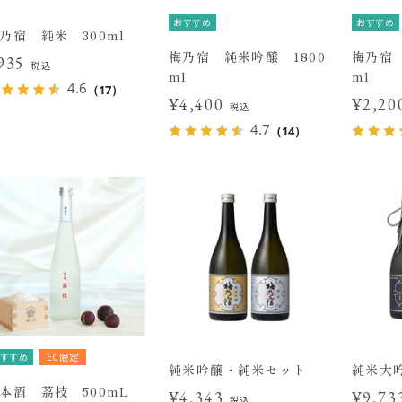
おすすめ
おすすめ
乃宿 純米 300ml
梅乃宿 純米吟醸 1800
梅乃宿 
935
税込
ml
ml
4.6
（17）
¥4,400
¥2,2
税込
4.7
（14）
すすめ
EC限定
純米吟醸・純米セット
純米大
本酒 茘枝 500mL
¥4,343
¥9,7
税込