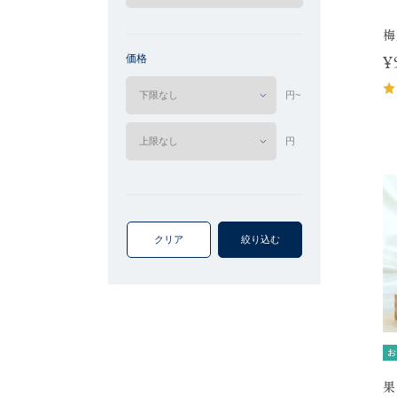
梅
価格
¥
円~
円
クリア
絞り込む
お
果