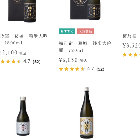
おすすめ
人気商品
乃宿 葛城 純米大吟
梅乃宿 
 1800ml
梅乃宿 葛城 純米大吟
¥3,5
醸 720ml
12,100
税込
¥6,050
4.7
税込
（52）
4.7
（52）