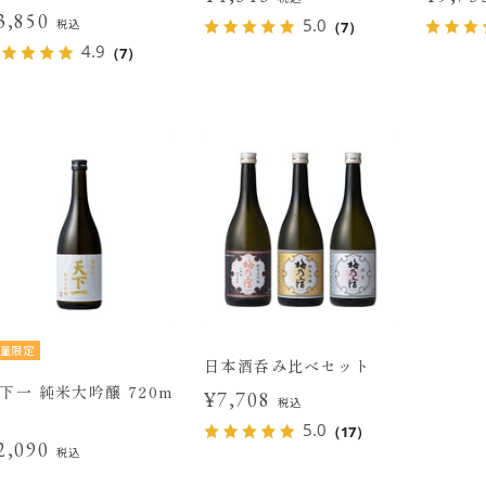
3,850
5.0
税込
（7）
4.9
（7）
量限定
日本酒呑み比べセット
下一 純米大吟醸 720m
¥7,708
税込
5.0
（17）
2,090
税込