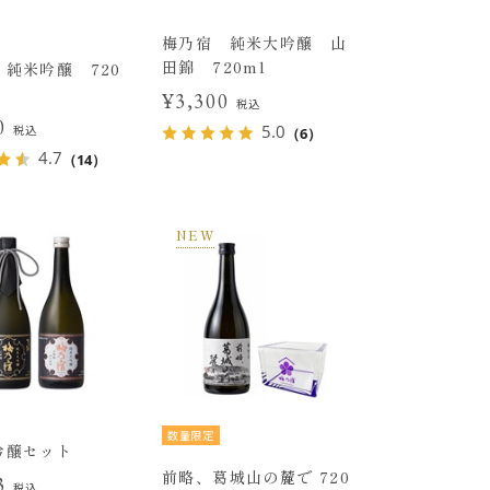
梅乃宿 純米大吟醸 山
田錦 720ml
純米吟醸 720
¥3,300
税込
00
5.0
税込
（6）
4.7
（14）
NEW
数量限定
吟醸セット
前略、葛城山の麓で 720
33
税込