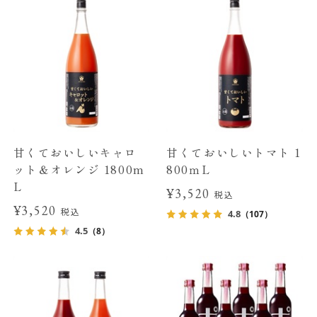
甘くておいしいキャロ
甘くておいしいトマト 1
ット＆オレンジ 1800m
800ｍL
L
¥3,520
税込
¥3,520
税込
4.8
（107）
4.5
（8）