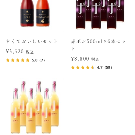
甘くておいしいセット
赤ポン500ml×6本セッ
ト
¥3,520
税込
¥8,800
税込
5.0
（7）
4.7
（59）