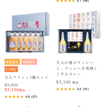
4.7
（59）
数量限定
期間限定
大人の宴のラッシー
と、ラッシーを美味し
EC限定
くするカレー
大人アイシュ3種セット
¥3,500
税込
¥
5,000
4.6
¥
3,500
（51）
税込
4.8
（37）