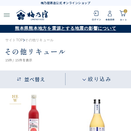
梅乃宿酒造公式 オンラインショップ
0
熊本県熊本地方を震源とする地震の影響について
サイトTOP
その他リキュール
その他リキュール
15
件 /
15件
を表示
並べ替え
絞り込み
NE
W