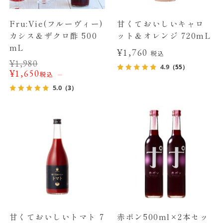
Fru:Vie(フルーヴィー)
甘くておいしいキャロ
カシス＆ザクロ酢 500
ット＆オレンジ 720mL
mL
¥1,760
税込
¥
1,980
4.9
（55）
¥
1,650
税込
5.0
（3）
甘くておいしいトマト 7
赤ポン500ml×2本セッ