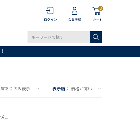
0
で！
在庫ありのみ表示
表示順：
価格が高い
せん。