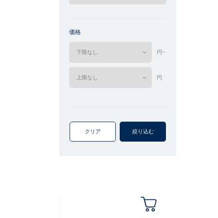
価格
円~
円
クリア
絞り込む