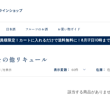
日本酒
フルーツのお酒
お買い物ガイド
員様限定！カートに入れるだけで送料無料に！8月17日10時ま
その他リキュール
表示変数：
60
件
在庫：
 /
を表示
該当する商品がありま